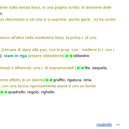
mente
sulla
stessa
linea
,
in
una
pagina
scritta:
la
divisione
delle
go
.
on
riferimento
a
ciò
che
vi
si
esprime
,
anche
iperb
.
:
mi
ha
scritto
fianco
all
'
altra
nella
medesima
linea:
la
prima
r
.
di
uno
a
[
cercare
di
stare
alla
pari
,
con
la
prep
.
con
:
mettersi
in
r
.
con
i
);
stare
in
riga
[
essere
obbediente
]
▶◀
obbedire
.
lineati
o
affiancati:
una
r
.
di
soprammobili
]
▶◀
fila
,
sequela
,
come
effetto
di
un
danno
]
▶◀
graffio
,
rigatura
,
stria
.
,
con
una
faccia
rigorosamente
piana
e
con
un
bordo
▶◀
quadrello
,
regolo
,
righello
.
rigabello