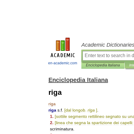
Academic Dictionarie
en-academic.com
Enciclopedia Italiana
Int
Enciclopedia Italiana
riga
riga
riga
s
.
f
.
[
dal
longob
.
rīga
]
.
1
.
[
sottile
segmento
rettilineo
segnato
su
un
2
.
[
linea
che
segna
la
spartizione
dei
capelli:
scriminatura
.