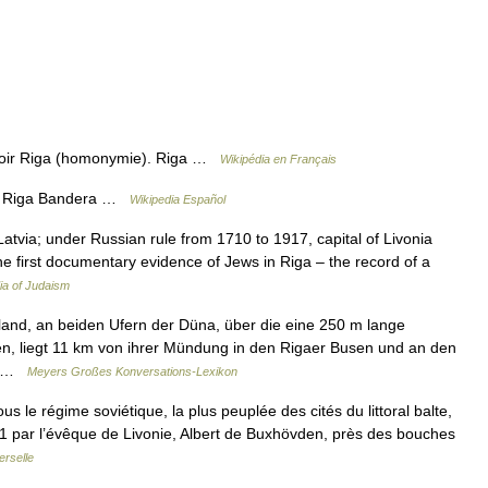
voir Riga (homonymie). Riga …
Wikipédia en Français
ga Riga Bandera …
Wikipedia Español
 Latvia; under Russian rule from 1710 to 1917, capital of Livonia
he first documentary evidence of Jews in Riga – the record of a
ia of Judaism
land, an beiden Ufern der Düna, über die eine 250 m lange
n, liegt 11 km von ihrer Mündung in den Rigaer Busen und an den
.… …
Meyers Großes Konversations-Lexikon
us le régime soviétique, la plus peuplée des cités du littoral balte,
1 par l’évêque de Livonie, Albert de Buxhövden, près des bouches
erselle