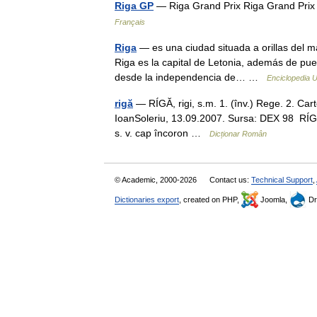
Riga GP
— Riga Grand Prix Riga Grand Prix
Français
Riga
— es una ciudad situada a orillas del m
Riga es la capital de Letonia, además de puer
desde la independencia de… …
Enciclopedia U
rigă
— RÍGĂ, rigi, s.m. 1. (înv.) Rege. 2. Carte
IoanSoleriu, 13.09.2007. Sursa: DEX 98 RÍGĂ
s. v. cap încoron …
Dicționar Român
© Academic, 2000-2026
Contact us:
Technical Support
,
Dictionaries export
, created on PHP,
Joomla,
Dr