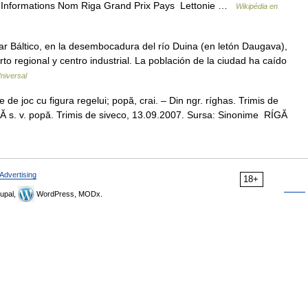
 Informations Nom Riga Grand Prix Pays Lettonie …
Wikipédia en
ar Báltico, en la desembocadura del río Duina (en letón Daugava),
to regional y centro industrial. La población de la ciudad ha caído
niversal
 de joc cu figura regelui; popă, crai. – Din ngr. ríghas. Trimis de
 s. v. popă. Trimis de siveco, 13.09.2007. Sursa: Sinonime RÍGĂ
Advertising
18+
upal,
WordPress, MODx.