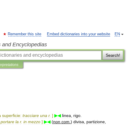
Remember this site
Embed dictionaries into your website
EN
s and Encyclopedias
Search!
erpretations
a
superficie:
tracciare
una
r
.
]
▶◀
linea
,
rigo
.
portare
la
r
.
in
mezzo
]
▶◀
(
non
com
.
)
divisa
,
partizione
,