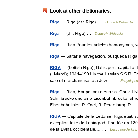
Look at other dictionaries:
Riga
— Rīga (dt.: Riga) …
Deutsch Wikipedia
Rīga
— (dt.: Riga) …
Deutsch Wikipedia
Rīga
— Riga Pour les articles homonymes, 
Riga
— Saltar a navegación, búsqueda Rī
RIGA
— (Lettish Riga), Baltic port, capital of
(Livland); 1944–1991 in the Latvian S.S.R. T
sale of merchandise to a Jew… …
Encycloped
Riga
— Riga, Hauptstadt des russ. Gouv. Liv
Schiffbrücke und eine Eisenbahnbrücke führe
Eisenbahnlinien R. Orel, R. Petersburg, R
RIGA
— Capitale de la Lettonie, Riga était, so
exception faite de Leningrad. Fondée en 120
de la Dvina occidentale,… …
Encyclopédie Univ